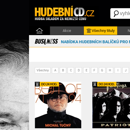
Akce
Všechny tituly
N
NABÍDKA HUDEBNÍCH BALÍČKŮ PRO 
Všechny
A
B
C
D
E
F
G
H
I
J