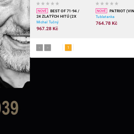
BEST OF 71-94 /
PATRIOT (VI
24 ZLATÝCH HITÚ (2X
Tublatanka
VINYL)
Michal Tučný
764.78 Kč
967.28 Kč
<
>
1