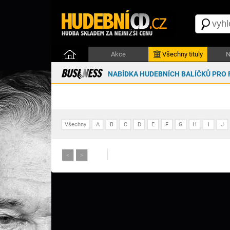
Akce
Všechny tituly
N
NABÍDKA HUDEBNÍCH BALÍČKŮ PRO 
Všechny
A
B
C
D
E
F
G
H
I
J
<
>