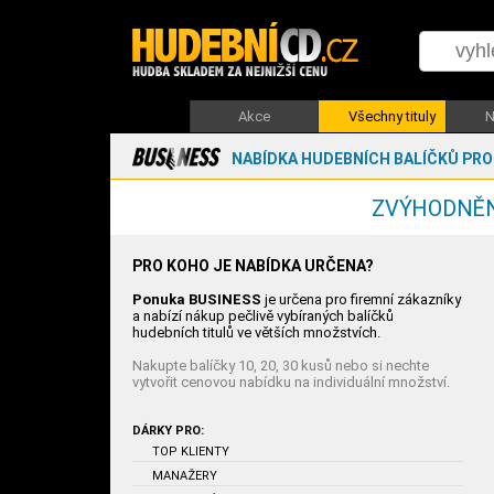
Akce
Všechny tituly
N
NABÍDKA HUDEBNÍCH BALÍČKŮ PRO 
ZVÝHODNĚN
PRO KOHO JE NABÍDKA URČENA?
Ponuka BUSINESS
je určena pro firemní zákazníky
a nabízí nákup pečlivě vybíraných balíčků
hudebních titulů ve větších množstvích.
Nakupte balíčky 10, 20, 30 kusů nebo si nechte
vytvořit cenovou nabídku na individuální množství.
DÁRKY PRO:
TOP KLIENTY
MANAŽERY