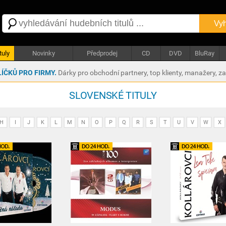
Vyh
tuly
Novinky
Předprodej
CD
DVD
BluRay
ÍČKŮ PRO FIRMY.
Dárky pro obchodní partnery, top klienty, manažery, z
SLOVENSKÉ TITULY
H
I
J
K
L
M
N
O
P
Q
R
S
T
U
V
W
X