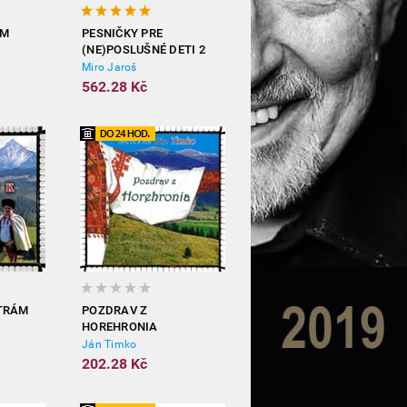
AM
PESNIČKY PRE
(NE)POSLUŠNÉ DETI 2
Miro Jaroš
562.28 Kč
ATRÁM
POZDRAV Z
HOREHRONIA
Ján Timko
202.28 Kč