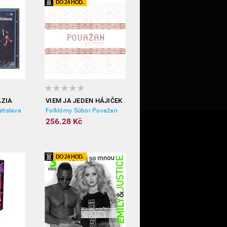
ÁZIA
VIEM JA JEDEN HÁJIČEK
atislava
Folklórny Súbor Považan
256.28 Kč