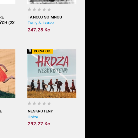
RE
TANCUJ SO MNOU
ÝCH (2X
Emily & Justice
247.28 Kč
JE
NESKROTENÝ
Hrdza
292.27 Kč