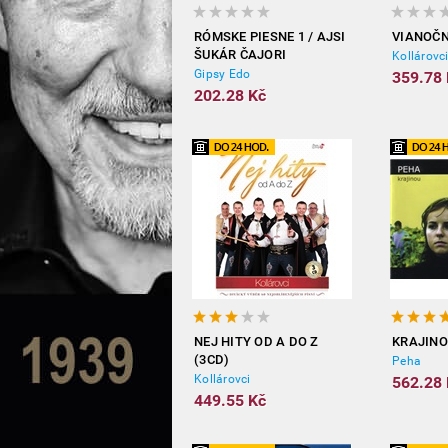
RÓMSKE PIESNE 1 / AJSI
VIANOČ
ŠUKÁR ČAJORI
Kollárovc
Gipsy Edo
359.78 
202.28 Kč
NEJ HITY OD A DO Z
KRAJINO
(3CD)
Peha
Kollárovci
562.28 
449.55 Kč