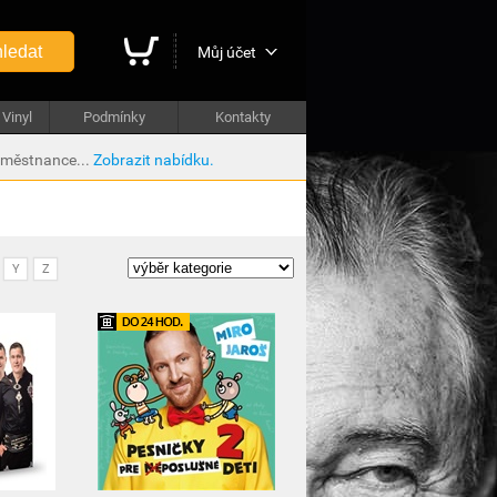
ledat
Můj účet
Vinyl
Podmínky
Kontakty
aměstnance...
Zobrazit nabídku.
Y
Z