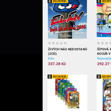
ŽIVÝCH NÁS NEDOSTANÚ
ŠÍPOVÁ 
(2CD)
KOCÚR V
Elán
Najkrajši
337.28 Kč
292.27 