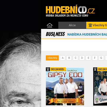
Akce
Všechny ti
NABÍDKA HUDEBNÍCH BAL
Všechny
A
B
C
D
E
F
G