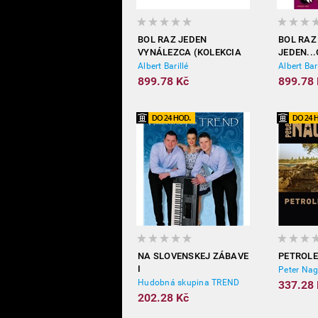
BOL RAZ JEDEN
BOL RAZ
VYNÁLEZCA (KOLEKCIA
JEDEN..
6DVD)
(KOLEKC
Albert Barillé
Albert Bar
899.78 Kč
899.78 
NA SLOVENSKEJ ZÁBAVE
PETROLE
I
Peter Na
Hudobná skupina TREND
337.28 
202.28 Kč