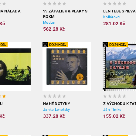
NÁ NÁLADA
99 ZÁPALIEK & VLAKY S
LEN TEBE SPIEV
ROKMI
i
Kollárovci
Modus
Kč
281.02 Kč
562.28 Kč
U
NAHÉ DOTYKY
Z VÝCHODU K T
Janko Lehotský
Ján Timko
Kč
337.28 Kč
155.02 Kč