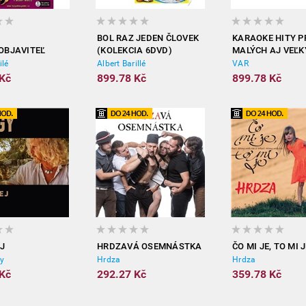
BOL RAZ JEDEN ČLOVEK
KARAOKE HITY P
.OBJAVITEĽ
(KOLEKCIA 6DVD)
MALÝCH AJ VEĽK
IA 6DVD)
DVD)
ilé
Albert Barillé
VAR
Kč
899.78 Kč
899.78 Kč
J
HRDZAVÁ OSEMNÁSTKA
ČO MI JE, TO MI 
gy
Hrdza
Hrdza
Kč
292.27 Kč
359.78 Kč