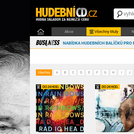
Akce
Všechny tituly
N
NABÍDKA HUDEBNÍCH BALÍČKŮ PRO 
Všechny
A
B
C
D
E
F
G
H
I
J