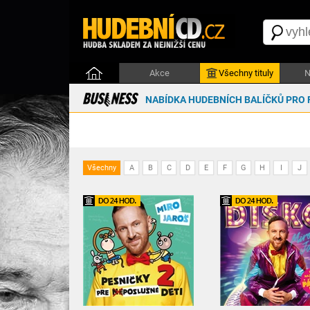
Akce
Všechny tituly
N
NABÍDKA HUDEBNÍCH BALÍČKŮ PRO 
Všechny
A
B
C
D
E
F
G
H
I
J