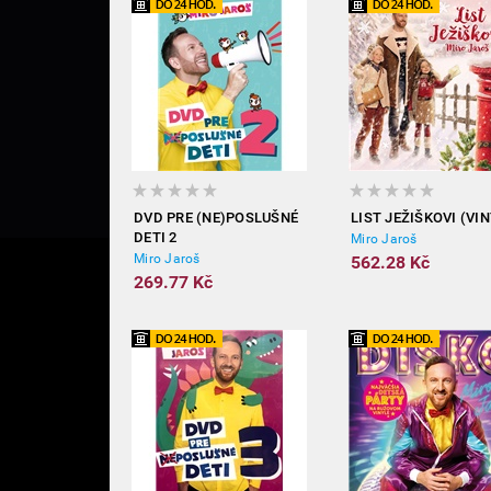
DVD PRE (NE)POSLUŠNÉ
LIST JEŽIŠKOVI (VIN
DETI 2
Miro Jaroš
Miro Jaroš
562.28 Kč
269.77 Kč