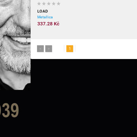
LOAD
Metallica
337.28 Kč
<
>
1