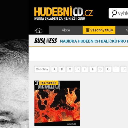
Akce
Všechny tituly
N
NABÍDKA HUDEBNÍCH BALÍČKŮ PRO 
Všechny
A
B
C
D
E
F
G
H
I
J