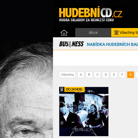
Akce
Všechny ti
NABÍDKA HUDEBNÍCH BAL
Všechny
A
B
C
D
E
F
G