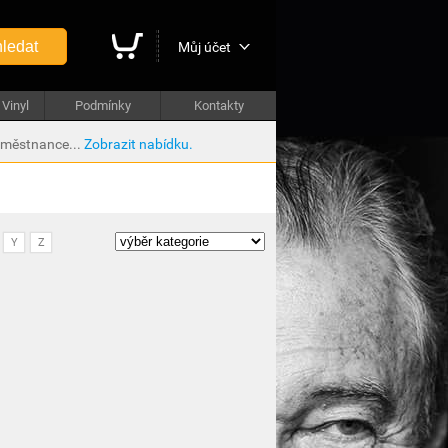
ledat
Můj účet
Vinyl
Podmínky
Kontakty
aměstnance...
Zobrazit nabídku.
Y
Z