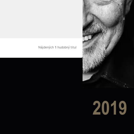
Nájdených
1
hudobný titul