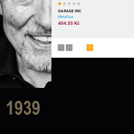
GARAGE INC
Metallica
404.55 Kč
<
>
1