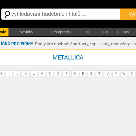
Vyh
tuly
Novinky
Předprodej
CD
DVD
BluRay
ÍČKŮ PRO FIRMY.
Dárky pro obchodní partnery, top klienty, manažery, z
METALLICA
H
I
J
K
L
M
N
O
P
Q
R
S
T
U
V
W
X