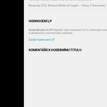
Recenzia (CD): Richard Müller & Fragile – Hlasy 2 (fenomén)
HODNOCENÍ LP
Vyslechli jste si LP?
Napište Vaše hodnocení LP a informujte osta
a návštěvníky internetového obchodu.
Zadat hodnocení LP
KOMENTÁŘE K HUDEBNÍMU TITULU