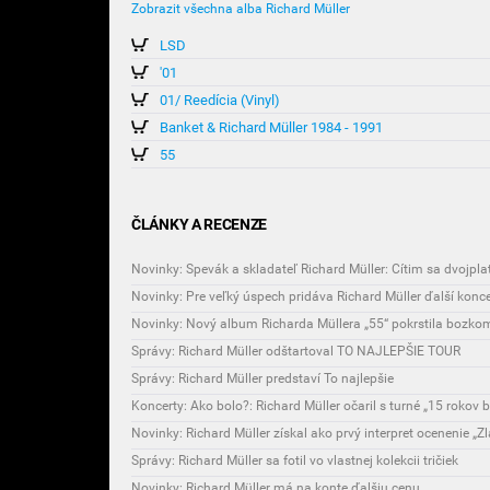
Zobrazit všechna alba Richard Müller
LSD
'01
01/ Reedícia (Vinyl)
Banket & Richard Müller 1984 - 1991
55
ČLÁNKY A RECENZE
Novinky: Spevák a skladateľ Richard Müller: Cítim sa dvojpla
Správy: Richard Müller odštartoval TO NAJLEPŠIE TOUR
Správy: Richard Müller predstaví To najlepšie
Novinky: Richard Müller získal ako prvý interpret ocenenie „Z
Správy: Richard Müller sa fotil vo vlastnej kolekcii tričiek
Novinky: Richard Müller má na konte ďalšiu cenu