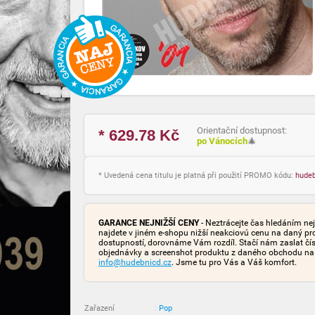
Orientační dostupnost:
* 629.78
Kč
po Vánocích
🎄
* Uvedená cena titulu je platná při použití PROMO kódu:
hude
GARANCE NEJNIŽŠÍ CENY
- Neztrácejte čas hledáním nej
najdete v jiném e-shopu nižší neakciovú cenu na daný pr
dostupností, dorovnáme Vám rozdíl. Stačí nám zaslat čís
objednávky a screenshot produktu z daného obchodu na
info@hudebnicd.cz
. Jsme tu pro Vás a Váš komfort.
Zařazení
:
Pop