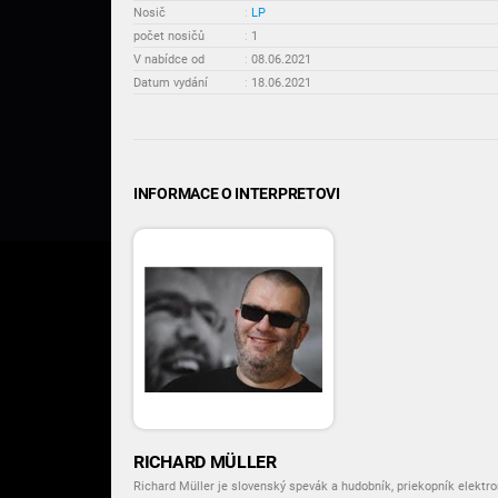
Nosič
:
LP
počet nosičů
:
1
V nabídce od
:
08.06.2021
Datum vydání
:
18.06.2021
INFORMACE O INTERPRETOVI
RICHARD MÜLLER
Richard Müller je slovenský spevák a hudobník, priekopník elektr