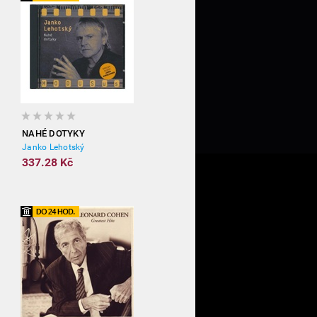
NAHÉ DOTYKY
Janko Lehotský
337.28 Kč