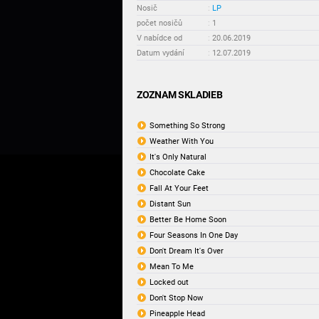
Nosič
:
LP
počet nosičů
:
1
V nabídce od
:
20.06.2019
Datum vydání
:
12.07.2019
ZOZNAM SKLADIEB
Something So Strong
Weather With You
It's Only Natural
Chocolate Cake
Fall At Your Feet
Distant Sun
Better Be Home Soon
Four Seasons In One Day
Don't Dream It's Over
Mean To Me
Locked out
Don't Stop Now
Pineapple Head