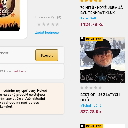
70 HITŮ - KDYŽ JSEM JÁ
BYL TENKRÁT KLUK
Hodnocení
0
/5 (
0
)
(3CD)
Karel Gott
1124.78 Kč
Zadat hodnocení
pnost:
Koupit
OMO kódu:
hudebnicd
s hledáním nejlepší ceny. Pokud
nu na daný produkt se stejnou
BEST OF - 46 ZLATÝCH
ám zaslat číslo Vaší aktuální
HITŮ
o obchodu na naši adresu
Michal Tučný
 komfort.
337.28 Kč