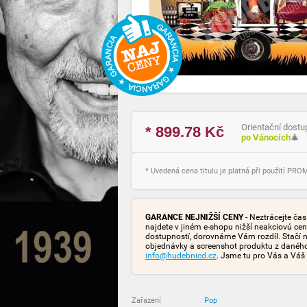
Orientační dostu
* 899.78
Kč
po Vánocích
🎄
* Uvedená cena titulu je platná při použití PR
GARANCE NEJNIŽŠÍ CENY
- Neztrácejte ča
najdete v jiném e-shopu nižší neakciovú ce
dostupností, dorovnáme Vám rozdíl. Stačí n
objednávky a screenshot produktu z danéh
info@hudebnicd.cz
. Jsme tu pro Vás a Váš
Zařazení
:
Pop