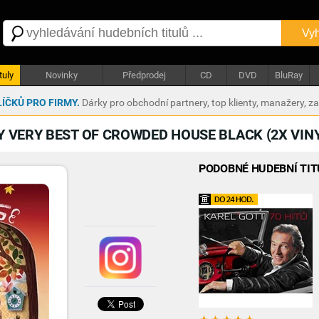
Vyh
tuly
Novinky
Předprodej
CD
DVD
BluRay
ÍČKŮ PRO FIRMY.
Dárky pro obchodní partnery, top klienty, manažery, z
Y VERY BEST OF CROWDED HOUSE BLACK (2X VIN
PODOBNÉ HUDEBNÍ TIT