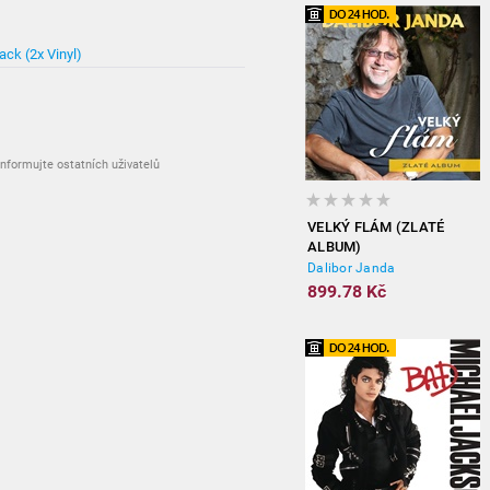
ck (2x Vinyl)
899.78 Kč
nformujte ostatních uživatelů
VELKÝ FLÁM (ZLATÉ
ALBUM)
Dalibor Janda
899.78 Kč