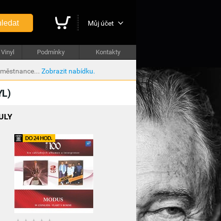
ledat
Můj účet
Vinyl
Podmínky
Kontakty
aměstnance...
Zobrazit nabídku.
YL)
ULY