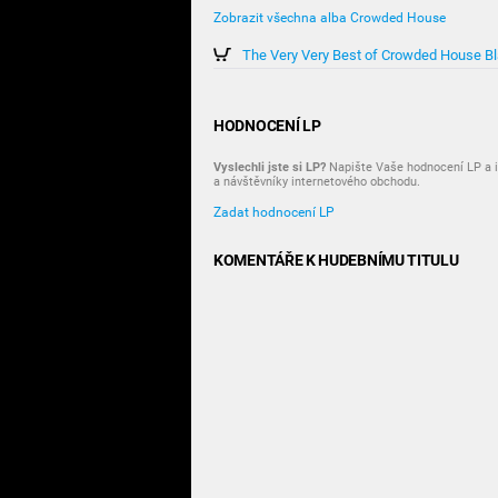
Zobrazit všechna alba Crowded House
The Very Very Best of Crowded House Bla
HODNOCENÍ LP
Vyslechli jste si LP?
Napište Vaše hodnocení LP a i
a návštěvníky internetového obchodu.
Zadat hodnocení LP
KOMENTÁŘE K HUDEBNÍMU TITULU