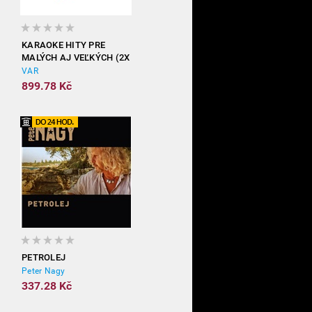
KARAOKE HITY PRE
MALÝCH AJ VEĽKÝCH (2X
DVD)
VAR
899.78 Kč
PETROLEJ
Peter Nagy
337.28 Kč