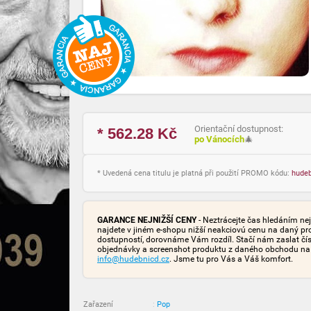
Orientační dostupnost:
* 562.28
Kč
po Vánocích
🎄
* Uvedená cena titulu je platná při použití PROMO kódu:
hude
GARANCE NEJNIŽŠÍ CENY
- Neztrácejte čas hledáním nej
najdete v jiném e-shopu nižší neakciovú cenu na daný pr
dostupností, dorovnáme Vám rozdíl. Stačí nám zaslat čís
objednávky a screenshot produktu z daného obchodu na
info@hudebnicd.cz
. Jsme tu pro Vás a Váš komfort.
Zařazení
:
Pop