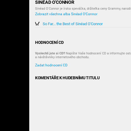
SINÉAD O'CONNOR
Sinéad O'Connor je írska speváčka, držiteľka ceny Grammy, narodi
Zobrazit všechna alba Sinéad O'Connor
So Far... the Best of Sinéad O'Connor
HODNOCENÍ CD
Vyslechli jste si CD?
Napište Vaše hodnocení CD a informujte osta
a návštěvníky internetového obchodu.
Zadat hodnocení CD
KOMENTÁŘE K HUDEBNÍMU TITULU