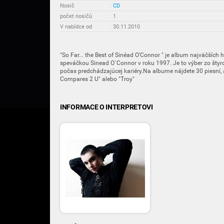
Nosič
:
CD
počet nosičů
:
1
V nabídce od
:
30.11.2010
"So Far... the Best of Sinéad O'Connor " je album najväčších 
speváčkou Sinead O´Connor v roku 1997. Je to výber zo št
počas predchádzajúcej kariéry.Na albume nájdete 30 piesní,
Compares 2 U" alebo "Troy"
INFORMACE O INTERPRETOVI