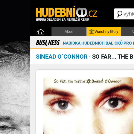
Akce
Všechny tituly
N
NABÍDKA HUDEBNÍCH BALÍČKŮ PRO 
SINEAD O´CONNOR
-
SO FAR... THE