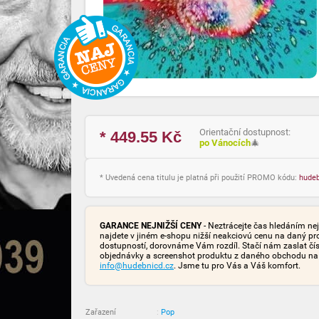
Orientační dostupnost:
* 449.55
Kč
po Vánocích
🎄
* Uvedená cena titulu je platná při použití PROMO kódu:
hude
GARANCE NEJNIŽŠÍ CENY
- Neztrácejte čas hledáním nej
najdete v jiném e-shopu nižší neakciovú cenu na daný pr
dostupností, dorovnáme Vám rozdíl. Stačí nám zaslat čís
objednávky a screenshot produktu z daného obchodu na
info@hudebnicd.cz
. Jsme tu pro Vás a Váš komfort.
Zařazení
:
Pop