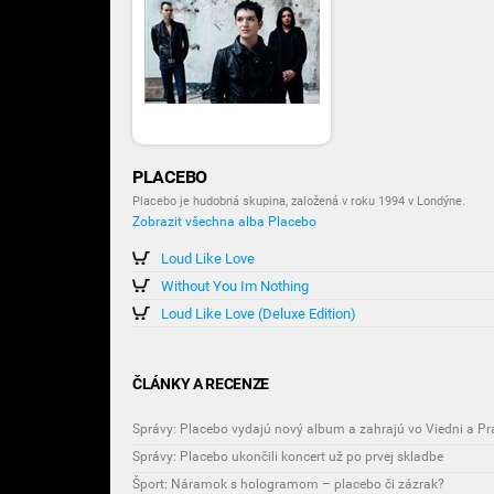
PLACEBO
Placebo je hudobná skupina, založená v roku 1994 v Londýne.
Zobrazit všechna alba Placebo
Loud Like Love
Without You Im Nothing
Loud Like Love (Deluxe Edition)
ČLÁNKY A RECENZE
Správy: Placebo vydajú nový album a zahrajú vo Viedni a P
Správy: Placebo ukončili koncert už po prvej skladbe
Šport: Náramok s hologramom – placebo či zázrak?