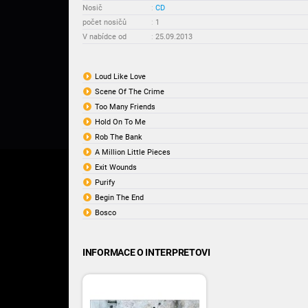
Nosič
:
CD
počet nosičů
:
1
V nabídce od
:
25.09.2013
Loud Like Love
Scene Of The Crime
Too Many Friends
Hold On To Me
Rob The Bank
A Million Little Pieces
Exit Wounds
Purify
Begin The End
Bosco
INFORMACE O INTERPRETOVI