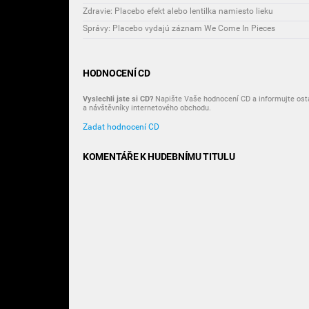
Zdravie: Placebo efekt alebo lentilka namiesto lieku
Správy: Placebo vydajú záznam We Come In Pieces
HODNOCENÍ CD
Vyslechli jste si CD?
Napište Vaše hodnocení CD a informujte osta
a návštěvníky internetového obchodu.
Zadat hodnocení CD
KOMENTÁŘE K HUDEBNÍMU TITULU