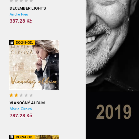
DECEMBER LIGHTS
André Rieu
337.28 Kč
VIANOČNÝ ALBUM
Mária Čírová
787.28 Kč