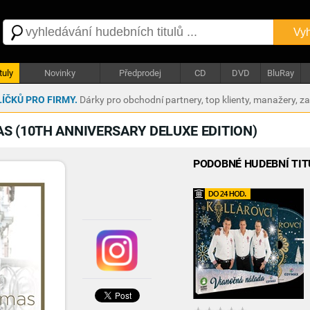
Vyh
tuly
Novinky
Předprodej
CD
DVD
BluRay
ÍČKŮ PRO FIRMY.
Dárky pro obchodní partnery, top klienty, manažery, z
S (10TH ANNIVERSARY DELUXE EDITION)
PODOBNÉ HUDEBNÍ TIT