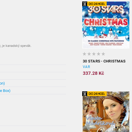
, je kanadský spevák.
30 STARS - CHRISTMAS
899.78 Kč
VAR
337.28 Kč
337.28 Kč
449.55 Kč
on)
449.78 Kč
xe Box)
4736.7 Kč