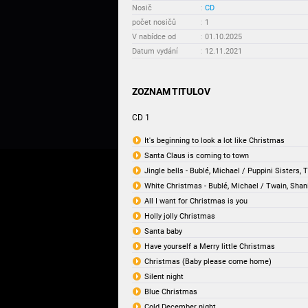
Nosič
:
CD
počet nosičů
:
1
V nabídce od
:
01.10.2025
Datum vydání
:
12.11.2021
ZOZNAM TITULOV
CD 1
It's beginning to look a lot like Christmas
Santa Claus is coming to town
Jingle bells - Bublé, Michael / Puppini Sisters, 
White Christmas - Bublé, Michael / Twain, Shan
All I want for Christmas is you
Holly jolly Christmas
Santa baby
Have yourself a Merry little Christmas
Christmas (Baby please come home)
Silent night
Blue Christmas
Cold December night