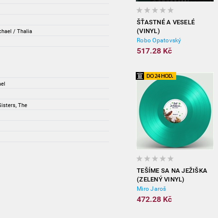
ŠŤASTNÉ A VESELÉ
(VINYL)
chael / Thalia
Robo Opatovský
517.28 Kč
ael
Sisters, The
TEŠÍME SA NA JEŽIŠKA
(ZELENÝ VINYL)
Miro Jaroš
472.28 Kč