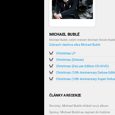
MICHAEL BUBLÉ
Michael Bublé, celým menom Michael Steven Bublé
Zobrazit všechna alba Michael Bublé
Christmas LP
Christmas (Deluxe)
Christmas (DeLuxe Edition CD+DVD)
Christmas (10th Anniversary Deluxe Editi
Christmas (10th Anniversary Super Delu
ČLÁNKY A RECENZE
Novinky: Michael Bublé ohlásil nový album
Správy: Michael Bublé sa zapísal do histórie