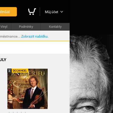
ledat
Můj účet
Vinyl
Podmínky
Kontakty
aměstnance...
Zobrazit nabídku.
ULY