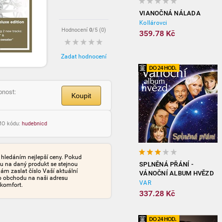
VIANOČNÁ NÁLADA
Kollárovci
Hodnocení
0
/5 (
0
)
359.78 Kč
Zadat hodnocení
pnost:
Koupit
OMO kódu:
hudebnicd
s hledáním nejlepší ceny. Pokud
nu na daný produkt se stejnou
SPLNĚNÁ PŘÁNÍ -
ám zaslat číslo Vaší aktuální
VÁNOČNÍ ALBUM HVĚZD
o obchodu na naši adresu
VAR
 komfort.
337.28 Kč