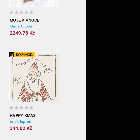
MOJE VIANOCE
Mária Čírová
2249.78 Kč
HAPPY XMAS
Eric Clapton
344.02 Kč