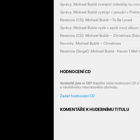
Správy: Michael Bublé zverejnil videoklip ku nov
Správy: Michael Bublé vystúpi v januári v Prahe
Recenzia (CD): Michael Bublé –To Be Loved
Správy: Michael Buble vydá v apríli nový album
Recenzia (CD): Michael Bublé – Christmas (DeLu
Novinky: Michael Bublé – Christmas
Recenzia (Singel): Michael Bublé - Haven´t Met 
HODNOCENÍ CD
Vyslechli jste si CD?
Napište Vaše hodnocení CD a i
a návštěvníky internetového obchodu.
Zadat hodnocení CD
KOMENTÁŘE K HUDEBNÍMU TITULU