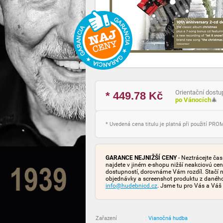
Orientační dostu
* 449.78
Kč
po Vánocích
🎄
* Uvedená cena titulu je platná při použití PR
GARANCE NEJNIŽŠÍ CENY
- Neztrácejte ča
najdete v jiném e-shopu nižší neakciovú ce
dostupností, dorovnáme Vám rozdíl. Stačí n
objednávky a screenshot produktu z danéh
info@hudebnicd.cz
. Jsme tu pro Vás a Váš
Zařazení
:
Vianočná hudba