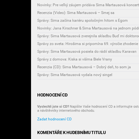
Novinky: Pre veľký záujem pridáva Sima Martausová koncerty
Recenzia (Video): Sima Martausová – Smej sa
Správy: Sima začína kariéru spoločným hitom s Egom
Novinky: Jana Kirschner & Sima Martausová na jednom pód
Správy: Sima Martausová zverejnila skladbu Buď mi doktor
Správy zo sveta: Hirošima si pripomína 69. výročie zhoden
Správy: Sima Martausová posiela do rádií skladbu Karavan
Správy z domova: Kiska si všíma Biele Vrany
Recenzia (CD): Sima Martausová – Dobrý deň, to som ja
Správy: Sima Martausová vydala nový singel
HODNOCENÍ CD
Vyslechli jste si CD?
Napište Vaše hodnocení CD a informujte osta
a návštěvníky internetového obchodu.
Zadat hodnocení CD
KOMENTÁŘE K HUDEBNÍMU TITULU