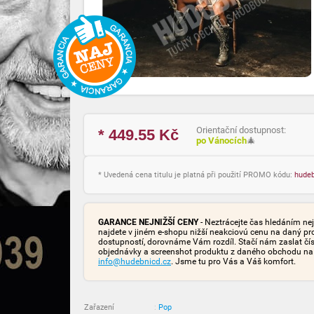
Orientační dostupnost:
* 449.55
Kč
po Vánocích
🎄
* Uvedená cena titulu je platná při použití PROMO kódu:
hude
GARANCE NEJNIŽŠÍ CENY
- Neztrácejte čas hledáním nej
najdete v jiném e-shopu nižší neakciovú cenu na daný pr
dostupností, dorovnáme Vám rozdíl. Stačí nám zaslat čís
objednávky a screenshot produktu z daného obchodu na
info@hudebnicd.cz
. Jsme tu pro Vás a Váš komfort.
Zařazení
:
Pop