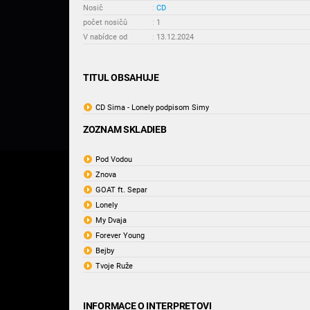
Nosič
:
CD
počet nosičů
:
1
V nabídce od
:
13.12.2024
TITUL OBSAHUJE
CD Sima - Lonely podpisom Simy
ZOZNAM SKLADIEB
Pod Vodou
Znova
GOAT ft. Separ
Lonely
My Dvaja
Forever Young
Bejby
Tvoje Ruže
INFORMACE O INTERPRETOVI