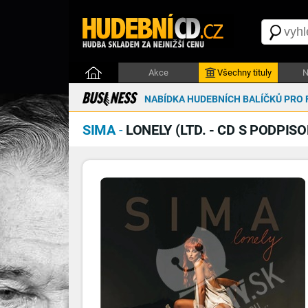
Akce
Všechny tituly
N
NABÍDKA HUDEBNÍCH BALÍČKŮ PRO 
SIMA
-
LONELY (LTD. - CD S PODPIS