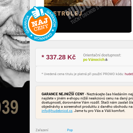
Orientační dostupnost:
* 337.28
Kč
po Vánocích
🎄
* Uvedená cena titulu je platná při použití PROMO kódu:
hude
GARANCE NEJNIŽŠÍ CENY
- Neztrácejte čas hledáním nej
najdete v jiném e-shopu nižší neakciovú cenu na daný pr
dostupností, dorovnáme Vám rozdíl. Stačí nám zaslat čís
objednávky a screenshot produktu z daného obchodu na
info@hudebnicd.cz
. Jsme tu pro Vás a Váš komfort.
Zařazení
:
Pop