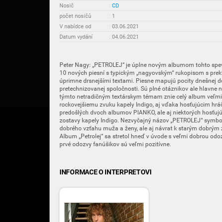
Nosič
:
CD
počet nosičů
:
1
V nabídce od
:
03.06.2021
Datum vydání
:
04.06.2021
Peter Nagy: „PETROLEJ“ je úplne novým albumom tohto spevá
10 nových piesní s typickým „nagyovským“ rukopisom s prekva
úprimne drsnejšími textami. Piesne mapujú pocity dnešnej d
pretechnizovanej spoločnosti. Sú plné otáznikov ale hlavne 
týmto netradičným textárskym témam znie celý album veľmi 
rockovejšiemu zvuku kapely Indigo, aj vďaka hosťujúcim hr
predošlých dvoch albumov PIANKO, ale aj niektorých hosťuj
zostavy kapely Indigo. Nezvyčajný názov „PETROLEJ“ symbo
dobrého vzťahu muža a ženy, ale aj návrat k starým dobrým z
Album „Petrolej“ sa stretol hneď v úvode s veľmi dobrou odo
prvé odozvy fanúšikov sú veľmi pozitívne.
INFORMACE O INTERPRETOVI