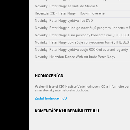
Novinky: Peter Nagy sa vráti do Štúdia S
Recenzia (CD): Peter Nagy – Rockmi overené
Novinky: Peter Nagy vydáva live DVD
Novinky: Peter Nagy a Indigo nacvičujú program koncertu v St
Novinky: Peter Nagy pokračuje vo výročnom turné „THE BEST
Novinky: Peter Nagy vydáva svoje ROCKmi overené legendy
Novinky: Hviezdou Dance With Air bude Peter Nagy
HODNOCENÍ CD
Vyslechli jste si CD?
Napište Vaše hodnocení CD a informujte osta
a návštěvníky internetového obchodu.
Zadat hodnocení CD
KOMENTÁŘE K HUDEBNÍMU TITULU