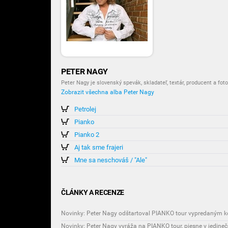
PETER NAGY
Peter Nagy je slovenský spevák, skladateľ, textár, producent a foto
Zobrazit všechna alba Peter Nagy
Petrolej
Pianko
Pianko 2
Aj tak sme frajeri
Mne sa neschováš / "Ale"
ČLÁNKY A RECENZE