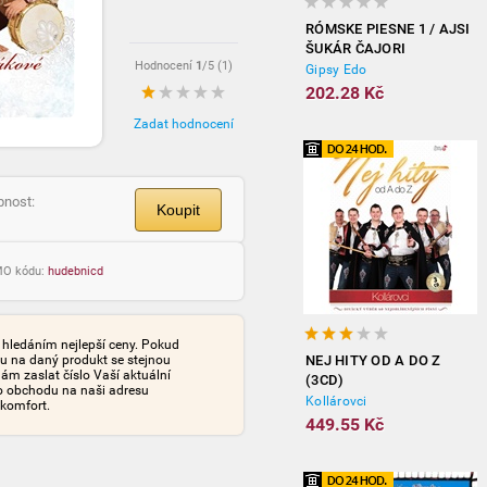
RÓMSKE PIESNE 1 / AJSI
ŠUKÁR ČAJORI
Hodnocení
1
/5 (
1
)
Gipsy Edo
202.28 Kč
Zadat hodnocení
pnost:
Koupit
OMO kódu:
hudebnicd
s hledáním nejlepší ceny. Pokud
nu na daný produkt se stejnou
NEJ HITY OD A DO Z
ám zaslat číslo Vaší aktuální
(3CD)
o obchodu na naši adresu
Kollárovci
 komfort.
449.55 Kč