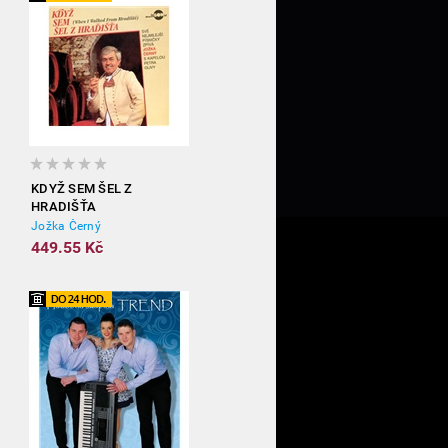
KDYŽ SEM ŠEL Z
HRADIŠŤA
Jožka Černý
449.55 Kč