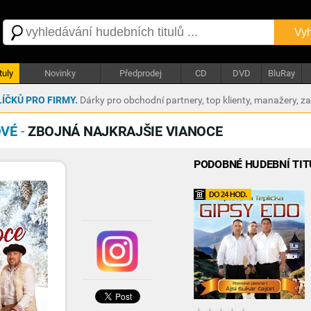
Vyh
tuly
Novinky
Předprodej
CD
DVD
BluRay
ÍČKŮ PRO FIRMY.
Dárky pro obchodní partnery, top klienty, manažery, z
OVÉ
-
ZBOJNÁ NAJKRAJŠIE VIANOCE
PODOBNÉ HUDEBNÍ TIT