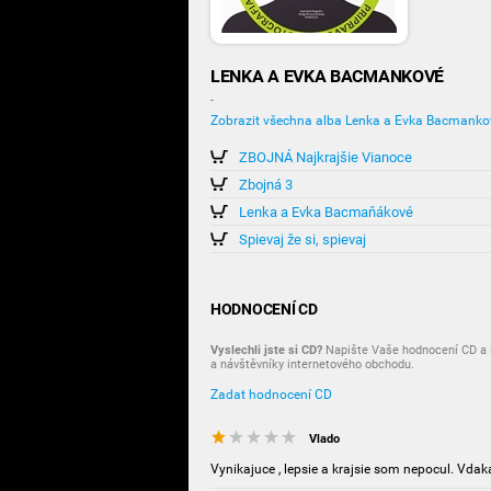
LENKA A EVKA BACMANKOVÉ
-
Zobrazit všechna alba Lenka a Evka Bacmanko
ZBOJNÁ Najkrajšie Vianoce
Zbojná 3
Lenka a Evka Bacmaňákové
Spievaj že si, spievaj
HODNOCENÍ CD
Vyslechli jste si CD?
Napište Vaše hodnocení CD a i
a návštěvníky internetového obchodu.
Zadat hodnocení CD
Vlado
Vynikajuce , lepsie a krajsie som nepocul. Vdak