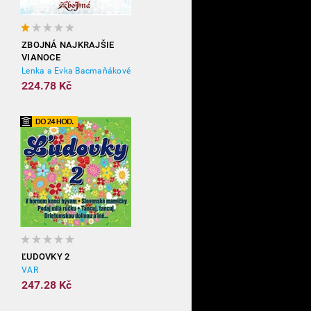
ZBOJNÁ NAJKRAJŠIE
VIANOCE
Lenka a Evka Bacmaňákové
224.78 Kč
ĽUDOVKY 2
VAR
247.28 Kč