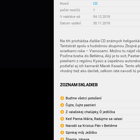
Nosič
:
CD
počet nosičů
:
1
V nabídce od
:
04.12.2018
Datum vydání
:
30.11.2018
Na trh prichádza ďalšie CD známych heligonk
Tentokrát spolu s hudobnou skupinou Zbojná po
sviatkami roka – Vianocami. Možno tu nájsť v
Poďme bratia do Betléma, Aký je to svit, Pastieri
piesňami z regiónu Kysúc a úspešnou autorskou
podieľal aj ich kamarát Marek Kasala. Tento al
vhodný tiež ako darček, celkom iste navodí tú 
ZOZNAM SKLADIEB
Buďme všetci potešení
Čujte, čujte pastieri
Z valašskej chalúpky, Ó jedlička
Keď Panna Mária, Radujme sa valasi
Narodil sa Kristus Pán v Betléme
Spinkaj môj Ježiško
Šťastie, zdravie