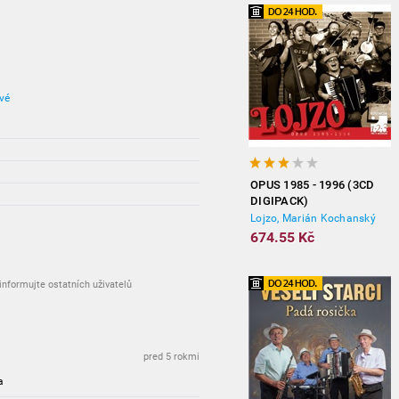
vé
224.78 Kč
202.28 Kč
OPUS 1985 - 1996 (3CD
202.28 Kč
DIGIPACK)
177.52 Kč
Lojzo, Marián Kochanský
674.55 Kč
nformujte ostatních uživatelů
pred 5 rokmi
a