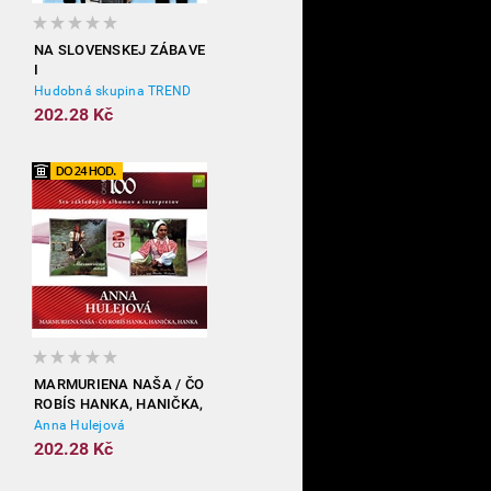
NA SLOVENSKEJ ZÁBAVE
I
Hudobná skupina TREND
202.28 Kč
MARMURIENA NAŠA / ČO
ROBÍS HANKA, HANIČKA,
HANKA
Anna Hulejová
202.28 Kč