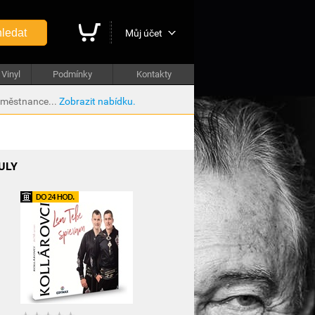
ledat
Můj účet
Vinyl
Podmínky
Kontakty
aměstnance...
Zobrazit nabídku.
ULY