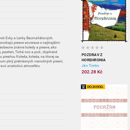
árok Evky a Lenky Bacmaňákových.
núkajú piesne súvisiace s najkrajšími
šeobecne známe koledy a piesne, ako
, pastieri, Tichá noc a pod., doplnené
POZDRAV Z
 piesňou Koleda, koleda, na ktorej sa
HOREHRONIA
bum plný prekrásnych vianočných piesní,
Ján Timko
pravú sviatočnú atmosféru.
202.28 Kč