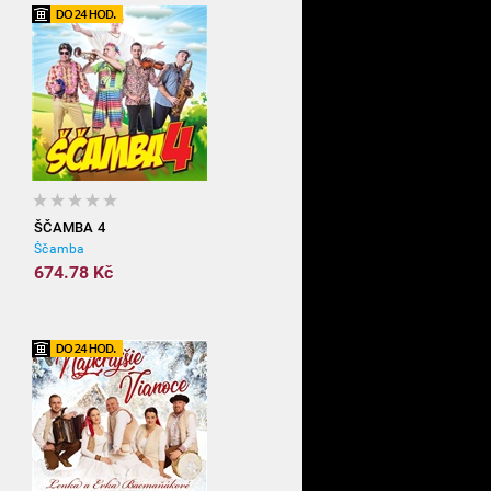
ŠČAMBA 4
Ščamba
674.78 Kč