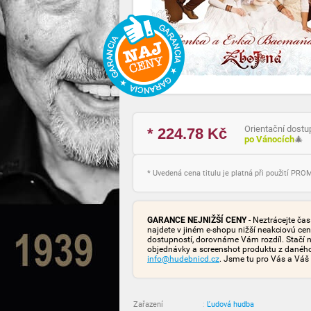
Orientační dostu
* 224.78
Kč
po Vánocích
🎄
* Uvedená cena titulu je platná při použití PR
GARANCE NEJNIŽŠÍ CENY
- Neztrácejte ča
najdete v jiném e-shopu nižší neakciovú ce
dostupností, dorovnáme Vám rozdíl. Stačí n
objednávky a screenshot produktu z danéh
info@hudebnicd.cz
. Jsme tu pro Vás a Váš
Zařazení
:
Ľudová hudba