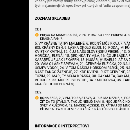
vhodný pre všetky druhy zábav, plesov, vinobraní, osláv či sv
tých najznámejších spevákov pri ktorých si ľudia zaspomínajú
ZOZNAM SKLADIEB
CD1
PREČO SA MÁME ROZÍSŤ, 2. EŠTE RAZ KU TEBE PRÍDEM, 3. 
KRÁSNA PANI?,
5. VY KRÁSNE TATRY MALEBNÉ, 6. RODNÝ MÔJ KRAJ, 7. VÁM
BOL KRÁSNY DEŇ, 9. LÁSKA OKOLO BLÚDI, 10. PODAJ MI RÚ
KVIETKY KVITNÚ, 12. ČUJ NAŠU SLOVENSKÚ PIESEŇ , 13. DI
HORIČKA , ELENÁ!, 15. DEDINKA TY MILÁ, 16. ČO JE LÁSKA
KASÁREŇ JE JAK LEKÁREŇ, 18. HUSÁRI, HUSÁRI,19. AŽ SA
20. VÁM O LÁSKE SPIEVAM, 21. ČERVENÁ RUŽIČKA, 22.NAJ
ÚSMEV VÔKOĽ, 24. V TOM NAŠOM HORSKOM PARKU, 25. NAJ
NAŠE TANGO ZAZNEJE, 27. KDE KVITNÚ RUŽE ČERVENÉ, 28
TÚŽIM, 29. MARI, TY MOJA KRÁSKA, 30. ČAKÁM ŤA, ČAKÁM,
VETRÍČEK, 33. MUDREJŠÍ USTÚPI, 34. KMOTROVKÁ, 35. TAK
KRAJŠIEHO NEPOZNÁM,
CD2
BONA SERA, 2. VIEM, TO SA STÁVA, 3. ĽÚB MA NEŽNE, 4. POS
ŽIŤ ZA TO STÁLO, 7. TAK UŽ NEBUĎ SÁM, 8. NOC JE PRÍČINOU, 
SVET V RUŽOVOM, 12. MACKIE MESSER, 13. PÁTRAJ SO MNOU
CÍTIM, 16. TWISTUJEM, 17. KAŽDÝ Z NÁS TÚ SVOJU LÁSKU 
INFORMACE O INTERPRETOVI