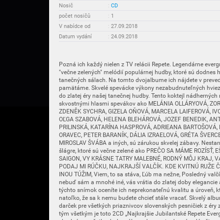
Nosič
:
CD
počet nosičů
:
1
V nabídce od
:
27.09.2018
Datum vydání
:
24.09.2018
Pozná ich každý nielen z TV relácii Repete. Legendárne everg
"večne zelených" melódií populárnej hudby, ktoré sú dodnes hrá
tanečných sálach. Na tomto dvojalbume ich nájdete v preveden
pamätáme. Skvelé spevácke výkony nezabudnuteľných hviez
do zlatej éry našej tanečnej hudby. Tento koktejl nádherných
skvostnými hlasmi spevákov ako MELÁNIA OLLÁRYOVÁ, ZO
ZDENĚK SYCHRA, GIZELA OŇOVÁ, MARCELA LAIFEROVÁ, IVO
OĽGA SZABOVÁ, HELENA BLEHÁROVÁ, JOZEF BENEDIK, AN
PRILINSKÁ, KATARÍNA HASPROVÁ, ADRIEANA BARTOŠOVÁ,
ORAVEC, PETER BARANÍK, DÁLIA IZRAELOVÁ, GRÉTA ŠVER
MIROSLAV ŠVÁBA a iných, sú zárukou skvelej zábavy. Nestarn
šlágre, ktoré sú večne zelené ako PREČO SA MÁME ROZÍSŤ,
SAIGON, VY KRÁSNE TATRY MALEBNÉ, RODNÝ MÔJ KRAJ, V
PODAJ MI RÚČKU, NAJKRAJŠÍ VALČÍK. KDE KVITNÚ RUŽE Č
INOU TÚŽIM, Viem, to sa stáva, Ľúb ma nežne, Posledný valčík,
nebuď sám a mnohé iné, vás vrátia do zlatej doby elegancie 
týchto snímok oceníte ich neprekonateľnú kvalitu a úroveň, 
natoľko, že sa k nemu budete chcieť stále vracať. Skvelý alb
darček pre všetkých priaznivcov slovenských pesničiek z éry z
tým všetkým je toto 2CD „Najkrajšie Jubilantské Repete Evergr