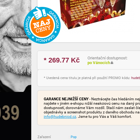
Orientační dostupnost:
* 269.77
Kč
po Vánocích
🎄
* Uvedená cena titulu je platná při použití PROMO kódu:
hude
GARANCE NEJNIŽŠÍ CENY
- Neztrácejte čas hledáním nej
najdete v jiném e-shopu nižší neakciovú cenu na daný pr
dostupností, dorovnáme Vám rozdíl. Stačí nám zaslat čís
objednávky a screenshot produktu z daného obchodu na
info@hudebnicd.cz
. Jsme tu pro Vás a Váš komfort.
Zařazení
:
Pop