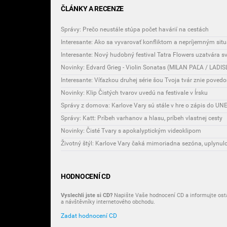
ČLÁNKY A RECENZE
Správy: Prečo neustále stúpa počet havárií na cestách
Interesante: Ako sa vyvarovať konfliktom a nepríjemným si
Novinky: Edvard Grieg - Violin Sonatas (MILAN PAĽA / LAD
Interesante: Víťazkou druhej série šou Tvoja tvár znie povedo
Novinky: Klip Čistých tvarov uvedú na festivale v Írsku
Správy z domova: Karlove Vary sú stále v hre o zápis do U
Správy: Katt: Príbeh varhanov a hlasu, príbeh vlastnej cesty
Novinky: Čisté Tvary s apokalyptickým videoklipom
HODNOCENÍ CD
Vyslechli jste si CD?
Napište Vaše hodnocení CD a informujte osta
a návštěvníky internetového obchodu.
Zadat hodnocení CD