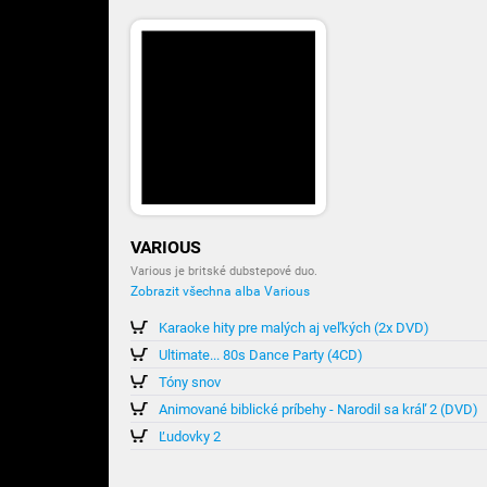
VARIOUS
Various je britské dubstepové duo.
Zobrazit všechna alba Various
Karaoke hity pre malých aj veľkých (2x DVD)
Ultimate... 80s Dance Party (4CD)
Tóny snov
Animované biblické príbehy - Narodil sa kráľ 2 (DVD)
Ľudovky 2