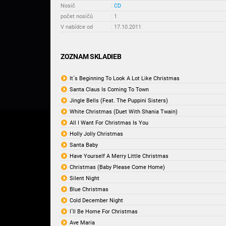
Nosič
:
CD
počet nosičů
:
1
V nabídce od
:
17.10.2011
ZOZNAM SKLADIEB
It´s Beginning To Look A Lot Like Christmas
Santa Claus Is Coming To Town
Jingle Bells (Feat. The Puppini Sisters)
White Christmas (Duet With Shania Twain)
All I Want For Christmas Is You
Holly Jolly Christmas
Santa Baby
Have Yourself A Merry Little Christmas
Christmas (Baby Please Come Home)
Silent Night
Blue Christmas
Cold December Night
I´ll Be Home For Christmas
Ave Maria