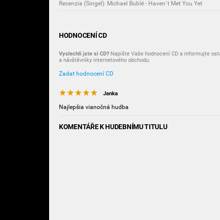
Recenzia (Singel): Michael Bublé - Haven´t Met You Yet
HODNOCENÍ CD
Vyslechli jste si CD?
Napište Vaše hodnocení CD a informujte osta
a návštěvníky internetového obchodu.
Zadat hodnocení CD
Janka
Najlepšia vianočná hudba
KOMENTÁŘE K HUDEBNÍMU TITULU