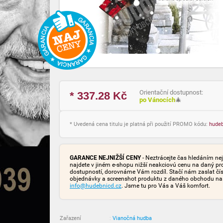
Orientační dostupnost:
* 337.28
Kč
po Vánocích
🎄
* Uvedená cena titulu je platná při použití PROMO kódu:
hude
GARANCE NEJNIŽŠÍ CENY
- Neztrácejte čas hledáním nej
najdete v jiném e-shopu nižší neakciovú cenu na daný pr
dostupností, dorovnáme Vám rozdíl. Stačí nám zaslat čís
objednávky a screenshot produktu z daného obchodu na
info@hudebnicd.cz
. Jsme tu pro Vás a Váš komfort.
Zařazení
:
Vianočná hudba