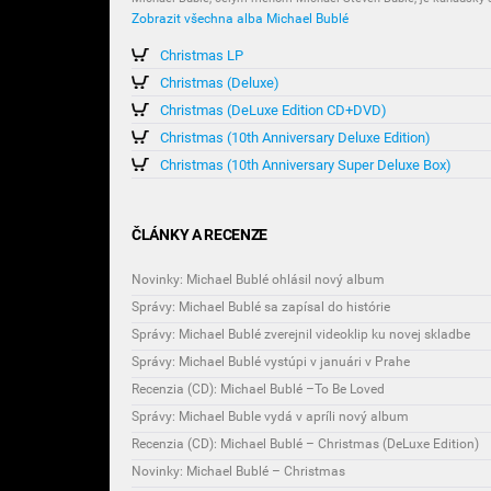
Zobrazit všechna alba Michael Bublé
Christmas LP
Christmas (Deluxe)
Christmas (DeLuxe Edition CD+DVD)
Christmas (10th Anniversary Deluxe Edition)
Christmas (10th Anniversary Super Deluxe Box)
ČLÁNKY A RECENZE
Novinky: Michael Bublé ohlásil nový album
Správy: Michael Bublé sa zapísal do histórie
Správy: Michael Bublé zverejnil videoklip ku novej skladbe
Správy: Michael Bublé vystúpi v januári v Prahe
Recenzia (CD): Michael Bublé –To Be Loved
Správy: Michael Buble vydá v apríli nový album
Recenzia (CD): Michael Bublé – Christmas (DeLuxe Edition)
Novinky: Michael Bublé – Christmas