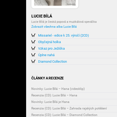
LUCIE BÍLÁ
Lucie Bílá je česká popová a muzikálová speváčka
Zobrazit všechna alba Lucie Bílá
Missariel - edice k 25. výročí (2CD)
Obyčejná holka
Vzkaz pro Ježiška
Úplne nahá
Diamond Collection
ČLÁNKY A RECENZE
Novinky: Lucie Bílá – Hana (videoklip)
Recenzia (CD): Lucie Bílá – Hana
Novinky: Lucie Bílá je Hana
Recenzia (CD): Lucie Bílá – Zahrada rajských potěšení
Recenzia (CD): Lucie Bílá – Diamond Collection