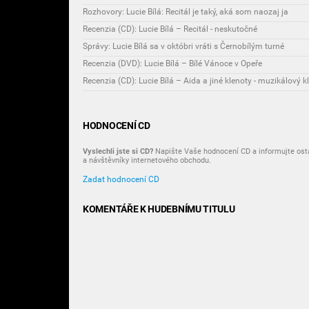
Rozhovory: Lucie Bílá: Recitál je taký, aká som naozaj ja
Recenzia (CD): Lucie Bílá – Recitál - neskutočné
Správy: Lucie Bílá sa v októbri vráti s Černobílým turné
Recenzia (DVD): Lucie Bílá – Bílé Vánoce v Opeře
Recenzia (CD): Lucie Bílá – Aida a jiné klenoty - muzikálový k
HODNOCENÍ CD
Vyslechli jste si CD?
Napište Vaše hodnocení CD a informujte osta
a návštěvníky internetového obchodu.
Zadat hodnocení CD
KOMENTÁŘE K HUDEBNÍMU TITULU