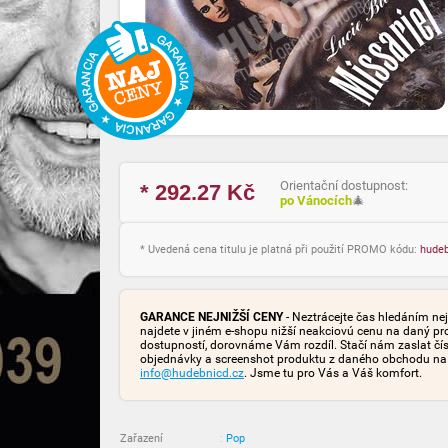
Orientační dostupnost:
* 292.27
Kč
po Vánocích
🎄
* Uvedená cena titulu je platná při použití PROMO kódu:
hude
GARANCE NEJNIŽŠÍ CENY
- Neztrácejte čas hledáním nej
najdete v jiném e-shopu nižší neakciovú cenu na daný pr
dostupností, dorovnáme Vám rozdíl. Stačí nám zaslat čís
objednávky a screenshot produktu z daného obchodu na
info@hudebnicd.cz
. Jsme tu pro Vás a Váš komfort.
Zařazení
:
Pop