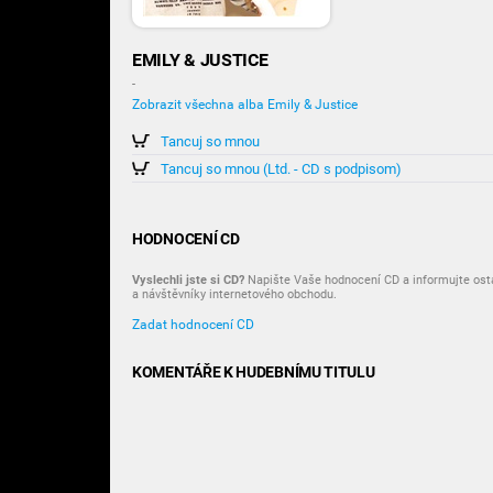
EMILY & JUSTICE
-
Zobrazit všechna alba Emily & Justice
Tancuj so mnou
Tancuj so mnou (Ltd. - CD s podpisom)
HODNOCENÍ CD
Vyslechli jste si CD?
Napište Vaše hodnocení CD a informujte osta
a návštěvníky internetového obchodu.
Zadat hodnocení CD
KOMENTÁŘE K HUDEBNÍMU TITULU