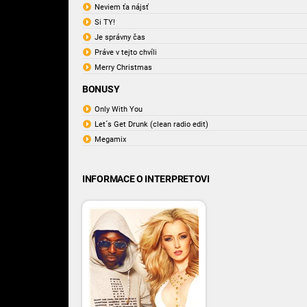
Neviem ťa nájsť
Si TY!
Je správny čas
Práve v tejto chvíli
Merry Christmas
BONUSY
Only With You
Let´s Get Drunk (clean radio edit)
Megamix
INFORMACE O INTERPRETOVI