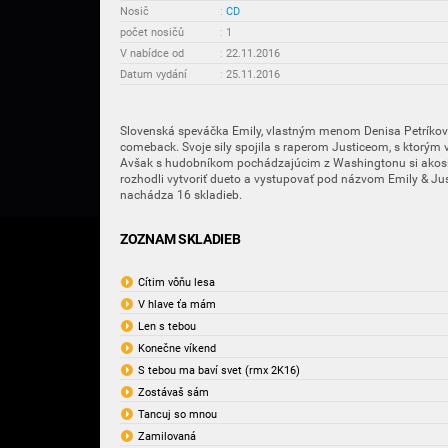
Nosič
:
CD
počet nosičů
:
1
V nabídce od
:
22.11.2016
Datum vydání
:
25.11.2016
Slovenská speváčka Emily, vlastným menom Denisa Petríková
comeback. Svoje sily spojila s raperom Justiceom, s ktorým v
Avšak s hudobníkom pochádzajúcim z Washingtonu si akosi 
rozhodli vytvoriť dueto a vystupovať pod názvom Emily & Ju
nachádza 16 skladieb.
ZOZNAM SKLADIEB
Cítim vôňu lesa
V hlave ťa mám
Len s tebou
Konečne víkend
S tebou ma baví svet (rmx 2K16)
Zostávaš sám
Tancuj so mnou
Zamilovaná