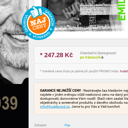
Orientační dostupnost:
* 247.28
Kč
po Vánocích
🎄
* Uvedená cena titulu je platná při použití PROMO kódu:
hude
GARANCE NEJNIŽŠÍ CENY
- Neztrácejte čas hledáním nej
najdete v jiném e-shopu nižší neakciovú cenu na daný pr
dostupností, dorovnáme Vám rozdíl. Stačí nám zaslat čís
objednávky a screenshot produktu z daného obchodu na
info@hudebnicd.cz
. Jsme tu pro Vás a Váš komfort.
Zařazení
:
Pop