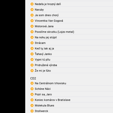
Nedeľa je hrozný deň
Naruby
Ja som dnes chorý
Vincentka Van Gogová
Motorová Jana
Povolíme skrutku (Lojzo metal)
Na nohu jej stúpil
Strácam
Keď ty, tak aj ja
Ťahavý Janko
Vypni tú pílu
Pridružená výroba
Že mi je ľúto
CD2
Na Centrálnom trhovisku
Schöne Náci
Pozri sa, Jaro
Koniec komárov v Bratislave
Molekula Blues
Stollwerck