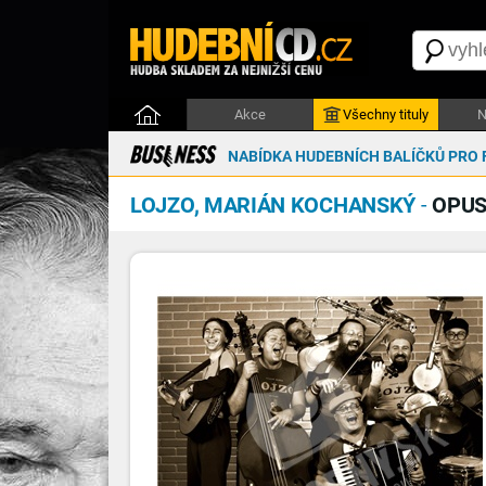
Akce
Všechny tituly
N
NABÍDKA HUDEBNÍCH BALÍČKŮ PRO 
LOJZO, MARIÁN KOCHANSKÝ
-
OPUS 