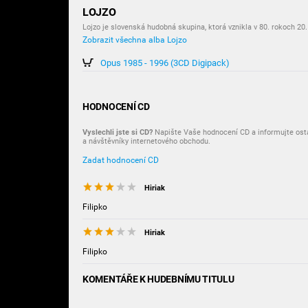
LOJZO
Lojzo je slovenská hudobná skupina, ktorá vznikla v 80. rokoch 20.
Zobrazit všechna alba Lojzo
Opus 1985 - 1996 (3CD Digipack)
HODNOCENÍ CD
Vyslechli jste si CD?
Napište Vaše hodnocení CD a informujte osta
a návštěvníky internetového obchodu.
Zadat hodnocení CD
Hiriak
Filipko
Hiriak
Filipko
KOMENTÁŘE K HUDEBNÍMU TITULU