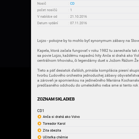
Nosič
:
CD
počet nosičů
:
1
V nabídce od
:
21.10.2016
Datum vydání
:
07.11.2016
Lojzo - pokojne by to mohlo byť synonymum zábavy na Slov
Kapela, ktorá začala fungovať v roku 1982 tu zanechala tak
sa povie Lojzo, každému napadnú hity Anča si drahá ako Vol
centrálnom trhovisku, či legendárny duet s Jožom Rážom Že m
Tieto a päť desiatok ďalších, prináša kompilácia piesní skup
tvorbu Ľudového orchestra jednoduchej zábavy obyvateľstv
a zároveň je spomienkou na jedinečného Mariána Kochanskéh
predčasného odchodu do umeleckého neba sme si tento rok 
ZOZNAM SKLADIEB
CD1
Anča si drahá ako Volvo
Toreador Karol
Zita obezita
Učiteľka chémie