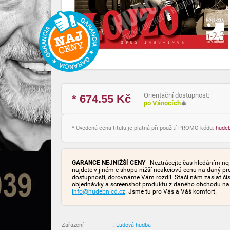
Orientační dostupnost:
* 674.55
Kč
po Vánocích
🎄
* Uvedená cena titulu je platná při použití PROMO kódu:
hude
GARANCE NEJNIŽŠÍ CENY
- Neztrácejte čas hledáním nej
najdete v jiném e-shopu nižší neakciovú cenu na daný pr
dostupností, dorovnáme Vám rozdíl. Stačí nám zaslat čís
objednávky a screenshot produktu z daného obchodu na
info@hudebnicd.cz
. Jsme tu pro Vás a Váš komfort.
Zařazení
:
Ľudová hudba