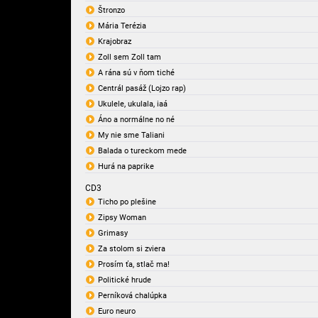
Štronzo
Mária Terézia
Krajobraz
Zoll sem Zoll tam
A rána sú v ňom tiché
Centrál pasáž (Lojzo rap)
Ukulele, ukulala, iaá
Áno a normálne no né
My nie sme Taliani
Balada o tureckom mede
Hurá na paprike
CD3
Ticho po plešine
Zipsy Woman
Grimasy
Za stolom si zviera
Prosím ťa, stlač ma!
Politické hrude
Perníková chalúpka
Euro neuro