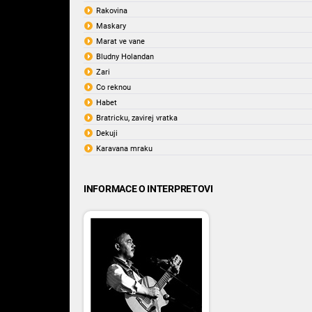
Rakovina
Maskary
Marat ve vane
Bludny Holandan
Zari
Co reknou
Habet
Bratricku, zavirej vratka
Dekuji
Karavana mraku
INFORMACE O INTERPRETOVI