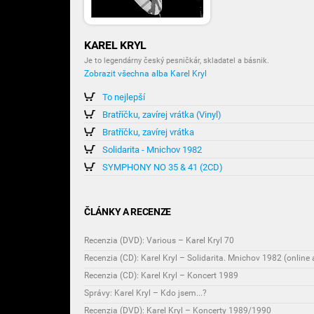
KAREL KRYL
Je to legendárny český pesničkár, skladatel a básnik.
Zobrazit všechna alba Karel Kryl
To nejlepší
Bratříčku, zavírej vrátka (Vinyl)
Bratříčku, zavírej vrátka
Solidarita - Mnichov 1982
SYMPHONY NO 35 & 41 (2CD)
ČLÁNKY A RECENZE
Recenzia (DVD): Various – Karel Kryl 70
Recenzia (CD): Karel Kryl – Solidarita. Mnichov 1982 (online
Recenzia (CD): Karel Kryl – Koncert 1989
Správy: Karel Kryl – Kdo jsem...?
Recenzia (DVD): Karel Kryl – Koncerty 1989/1990