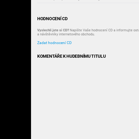
HODNOCENÍ CD
Vyslechli jste si CD?
Napište Vaše hodnocení CD a informujte osta
a návštěvníky internetového obchodu.
Zadat hodnocení CD
KOMENTÁŘE K HUDEBNÍMU TITULU