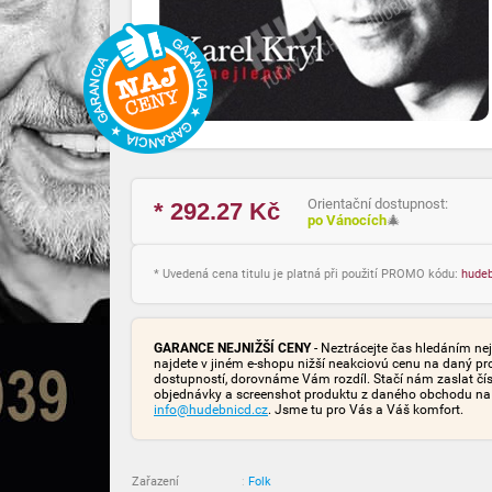
Orientační dostupnost:
* 292.27
Kč
po Vánocích
🎄
* Uvedená cena titulu je platná při použití PROMO kódu:
hude
GARANCE NEJNIŽŠÍ CENY
- Neztrácejte čas hledáním nej
najdete v jiném e-shopu nižší neakciovú cenu na daný pr
dostupností, dorovnáme Vám rozdíl. Stačí nám zaslat čís
objednávky a screenshot produktu z daného obchodu na
info@hudebnicd.cz
. Jsme tu pro Vás a Váš komfort.
Zařazení
:
Folk