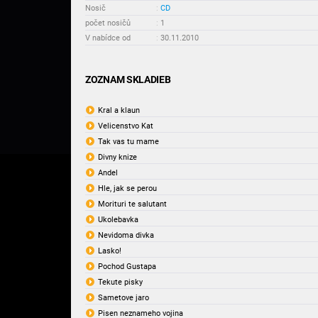
Nosič
:
CD
počet nosičů
:
1
V nabídce od
:
30.11.2010
ZOZNAM SKLADIEB
Kral a klaun
Velicenstvo Kat
Tak vas tu mame
Divny knize
Andel
Hle, jak se perou
Morituri te salutant
Ukolebavka
Nevidoma divka
Lasko!
Pochod Gustapa
Tekute pisky
Sametove jaro
Pisen neznameho vojina