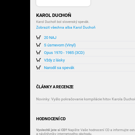
KAROL DUCHOŇ
Karol Duchoň bol slovenský spevák.
Zobrazit všechna alba Karol Duchoň
20 NAJ
S úsmevom (Vinyl)
Opus 1970 - 1985 (3CD)
Vždy z lásky
Narodil sa spevák
ČLÁNKY A RECENZE
Novinky: Vyšlo pokračovanie kompilácie hitov Karola Ducho
HODNOCENÍ CD
Vyslechli jste si CD?
Napište Vaše hodnocení CD a informujte osta
a návštěvníky internetového obchodu.