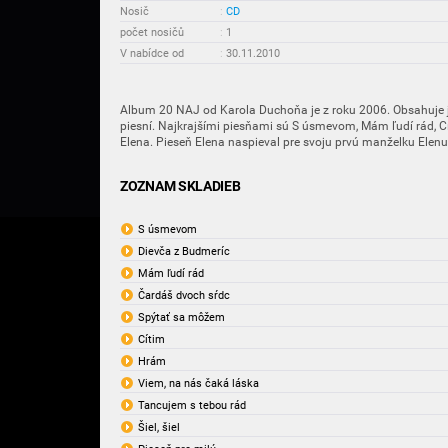
Nosič
:
CD
počet nosičů
:
1
V nabídce od
:
30.11.2010
Album 20 NAJ od Karola Duchoňa je z roku 2006. Obsahuje j
piesní. Najkrajšími piesňami sú S úsmevom, Mám ľudí rád, Cí
Elena. Pieseň Elena naspieval pre svoju prvú manželku Elen
ZOZNAM SKLADIEB
S úsmevom
Dievča z Budmeríc
Mám ľudí rád
Čardáš dvoch sŕdc
Spýtať sa môžem
Cítim
Hrám
Viem, na nás čaká láska
Tancujem s tebou rád
Šiel, šiel