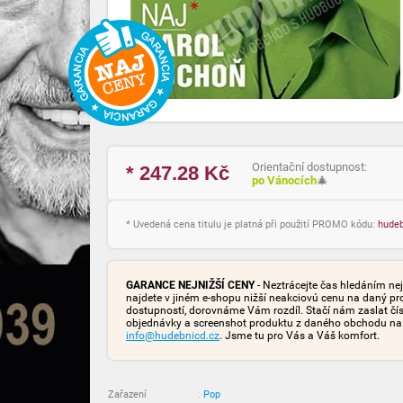
Orientační dostupnost:
* 247.28
Kč
po Vánocích
🎄
* Uvedená cena titulu je platná při použití PROMO kódu:
hude
GARANCE NEJNIŽŠÍ CENY
- Neztrácejte čas hledáním nej
najdete v jiném e-shopu nižší neakciovú cenu na daný pr
dostupností, dorovnáme Vám rozdíl. Stačí nám zaslat čís
objednávky a screenshot produktu z daného obchodu na
info@hudebnicd.cz
. Jsme tu pro Vás a Váš komfort.
Zařazení
:
Pop