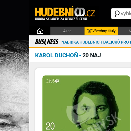
Akce
Všechny tituly
N
NABÍDKA HUDEBNÍCH BALÍČKŮ PRO 
KAROL DUCHOŇ
-
20 NAJ