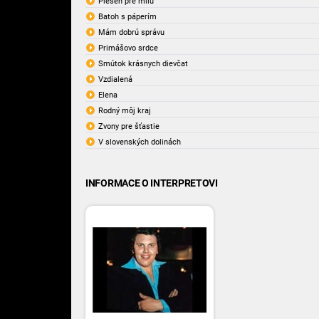
Pieseň pre milú
Batoh s páperím
Mám dobrú správu
Primášovo srdce
Smútok krásnych dievčat
Vzdialená
Elena
Rodný môj kraj
Zvony pre šťastie
V slovenských dolinách
INFORMACE O INTERPRETOVI