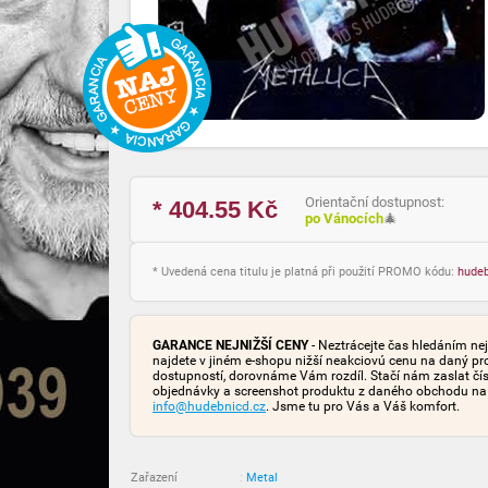
Orientační dostupnost:
* 404.55
Kč
po Vánocích
🎄
* Uvedená cena titulu je platná při použití PROMO kódu:
hude
GARANCE NEJNIŽŠÍ CENY
- Neztrácejte čas hledáním nej
najdete v jiném e-shopu nižší neakciovú cenu na daný pr
dostupností, dorovnáme Vám rozdíl. Stačí nám zaslat čís
objednávky a screenshot produktu z daného obchodu na
info@hudebnicd.cz
. Jsme tu pro Vás a Váš komfort.
Zařazení
:
Metal