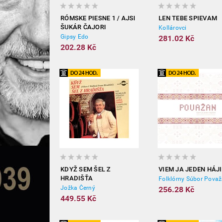
RÓMSKE PIESNE 1 / AJSI
LEN TEBE SPIEVAM
ŠUKÁR ČAJORI
Kollárovci
Gipsy Edo
281.02 Kč
202.28 Kč
KDYŽ SEM ŠEL Z
VIEM JA JEDEN HÁJ
HRADIŠŤA
Folklórny Súbor Pova
Jožka Černý
256.28 Kč
449.55 Kč