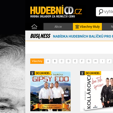
Akce
Všechny tituly
N
NABÍDKA HUDEBNÍCH BALÍČKŮ PRO 
Všechny
A
B
C
D
E
F
G
H
I
J