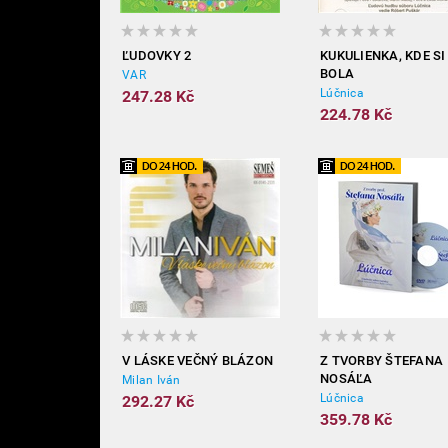
ĽUDOVKY 2
KUKULIENKA, KDE SI
BOLA
VAR
Lúčnica
247.28 Kč
224.78 Kč
V LÁSKE VEČNÝ BLÁZON
Z TVORBY ŠTEFANA
NOSÁĽA
Milan Iván
Lúčnica
292.27 Kč
359.78 Kč