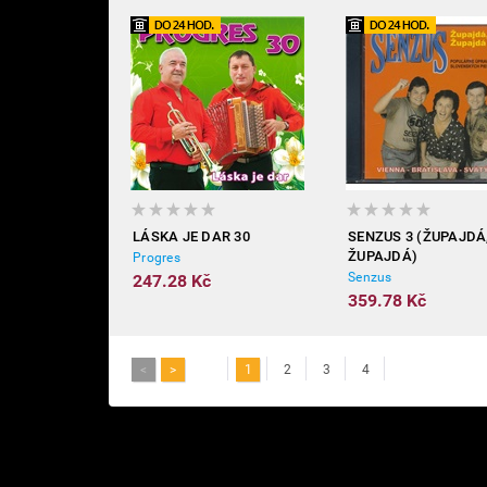
LÁSKA JE DAR 30
SENZUS 3 (ŽUPAJDÁ
ŽUPAJDÁ)
Progres
Senzus
247.28 Kč
359.78 Kč
<
>
1
2
3
4