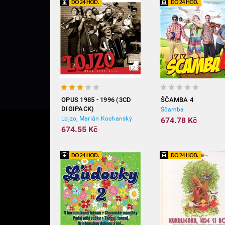
OPUS 1985 - 1996 (3CD
ŠČAMBA 4
DIGIPACK)
Ščamba
Lojzo, Marián Kochanský
674.78 Kč
674.55 Kč