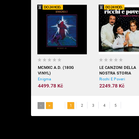
MCMXC A.D. (180G
LE CANZONI DELLA
VINYL)
NOSTRA STORIA
Enigma
Ricchi E Poveri
4499.78 Kč
2249.78 Kč
<
>
1
2
3
4
5