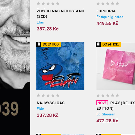
ŽIVÝCH NÁS NEDOSTANÚ
EUPHORIA
(2CD)
Enrique Iglesias
Elán
449.55 Kč
337.28 Kč
NAJVYŠŠÍ ČAS
PLAY (DELUX
EDITION)
Elán
Ed Sheeran
337.28 Kč
472.28 Kč