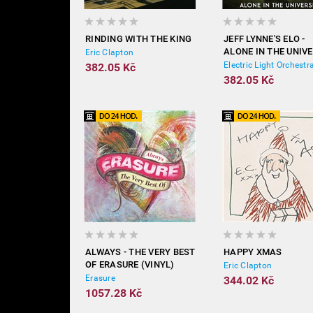
RINDING WITH THE KING
JEFF LYNNE'S ELO -
ALONE IN THE UNIV
Eric Clapton
Electric Light Orchestr
382.05 Kč
382.05 Kč
ALWAYS - THE VERY BEST
HAPPY XMAS
OF ERASURE (VINYL)
Eric Clapton
Erasure
344.02 Kč
1057.28 Kč