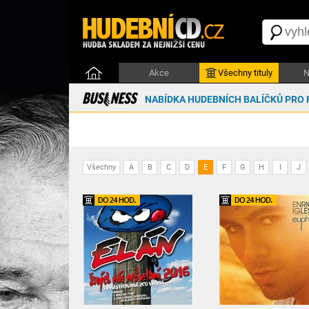
Akce
Všechny tituly
N
NABÍDKA HUDEBNÍCH BALÍČKŮ PRO 
Všechny
A
B
C
D
E
F
G
H
I
J