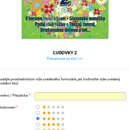
ĽUDOVKY 2
Pokračovat na titul >>>
adejte prostredníctom níže uvedeného formuláře, jak hodnotíte výše uvedený
udební titul:
Jméno / Přezdívka
*
:
Hodnocení
*