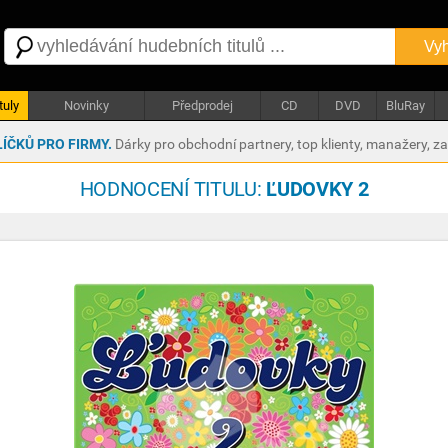
Vyh
tuly
Novinky
Předprodej
CD
DVD
BluRay
ÍČKŮ PRO FIRMY.
Dárky pro obchodní partnery, top klienty, manažery, z
HODNOCENÍ TITULU:
ĽUDOVKY 2