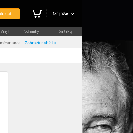
ledat
Můj účet
Vinyl
Podmínky
Kontakty
aměstnance...
Zobrazit nabídku.