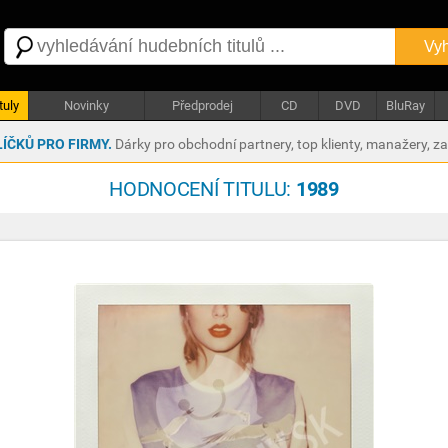
Vyh
tuly
Novinky
Předprodej
CD
DVD
BluRay
ÍČKŮ PRO FIRMY.
Dárky pro obchodní partnery, top klienty, manažery, z
HODNOCENÍ TITULU:
1989