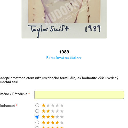
1989
Pokračovat na titul >>>
adejte prostredníctom níže uvedeného formuláře, jak hodnotíte výše uvedený
udební titul:
Jméno / Přezdívka
*
:
Hodnocení
*