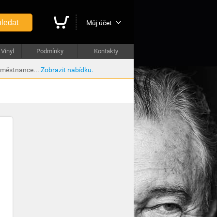
ledat
Můj účet
Vinyl
Podmínky
Kontakty
aměstnance...
Zobrazit nabídku.